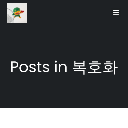
Skip
to
content
Posts in 복호화