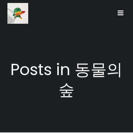
Skip
to
content
Posts in 동물의
숲