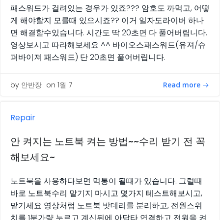
패스워드가 걸려있는 경우가 있죠??? 암호도 까먹고, 어떻
게 해야할지 모를때 있으시죠?? 이거 일자도라이버 하나
면 해결할수있습니다. 시간도 딱 20초면 다 풀어버립니다.
영상보시고 따라해보세요 ^^ 바이오스패스워드(유져/슈
퍼바이져 패스워드) 단 20초면 풀어버립니다.
Read more
by
안반장
on
1월 7
Repair
안 켜지는 노트북 켜는 방법~~수리 받기 전 꼭
해보세요~
노트북을 사용하다보면 먹통이 될때가 있습니다. 그럴때
바로 노트북수리 맡기지 마시고 몇가지 테스트해보시고,
맡기세요 영상처럼 노트북 밧데리를 분리하고, 전원스위
치를 1분가량 누르고 계신뒤에 아답타 연결하고 전원을 켜