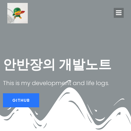
Skip
to
content
안반장의 개발노트
This is my development and life logs.
GITHUB