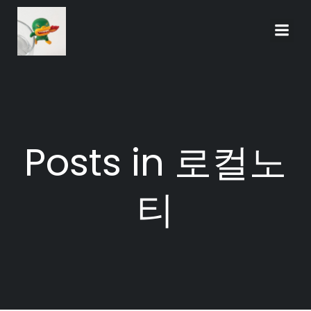
Skip
to
content
Posts in 로컬노
티