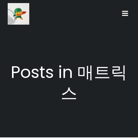
Skip
to
content
Posts in 매트릭
스