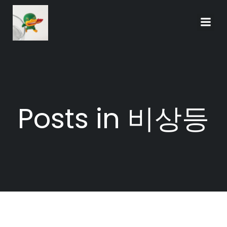
Skip
to
content
Posts in 비상등