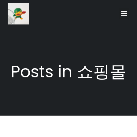
Skip
to
content
Posts in 쇼핑몰