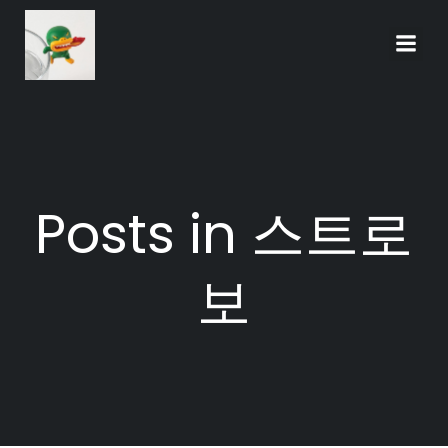
Skip
to
content
Posts in 스트로
보