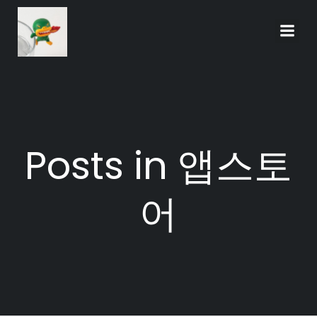
Skip
to
content
Posts in 앱스토
어