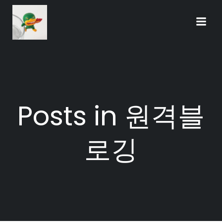
Skip
to
content
Posts in 원격블
로깅