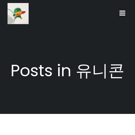
Skip
to
content
Posts in 유니콘