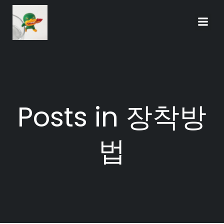
Skip
to
content
Posts in 장착방
법