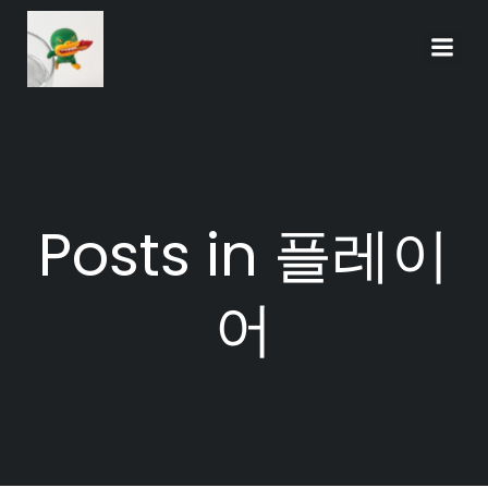
Skip
to
content
Posts in 플레이
어