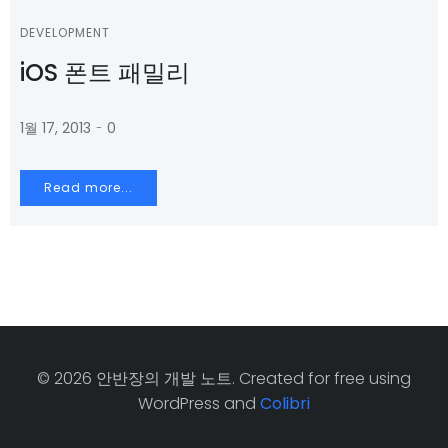
DEVELOPMENT
iOS 폰트 패밀리
-
1월 17, 2013
0
Read more...
© 2026 안반장의 개발 노트. Created for free using
WordPress and
Colibri