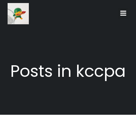
Skip
to
content
Posts in kccpa