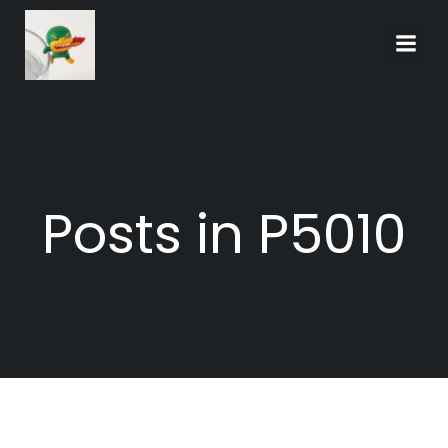
Skip
to
content
Posts in P5010