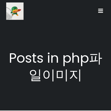
Skip
to
content
Posts in php파
일이미지