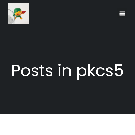
Skip
to
content
Posts in pkcs5