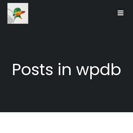
Skip
to
content
Posts in wpdb