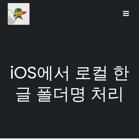
Skip
to
content
iOS에서 로컬 한
글 폴더명 처리