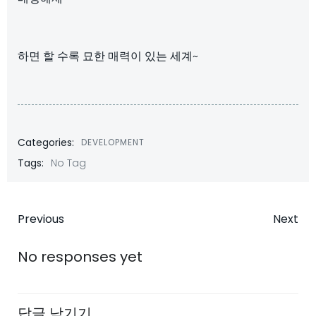
하면 할 수록 묘한 매력이 있는 세계~
Categories:
DEVELOPMENT
Tags:
No Tag
Post
Post
Previous
Next
navigation
navigatio
No responses yet
답글 남기기