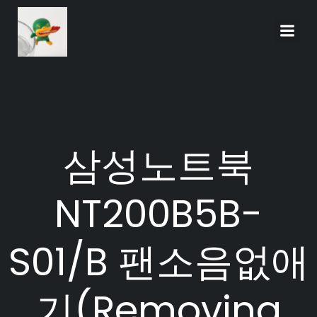
Skip
to
content
삼성노트북
NT200B5B-
S01/B 팬소음없애
기(Removing