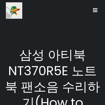
Skip
to
content
삼성 아티북
NT370R5E 노트
북 팬소음 수리하
기(How to