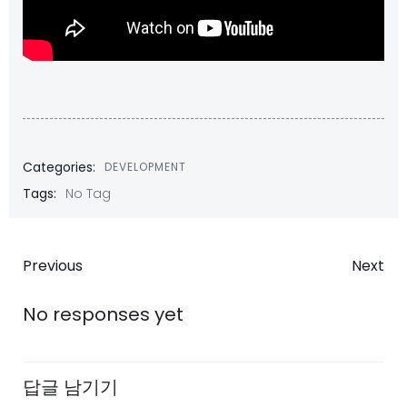
Categories:
DEVELOPMENT
Tags:
No Tag
Post
Post
Previous
Next
navigation
navigatio
No responses yet
답글 남기기