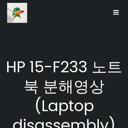
Skip
to
content
HP 15-F233 노트
북 분해영상
(Laptop
disassembly)