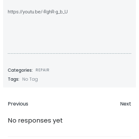
https://youtu.be/-RghR-g_b_U
Categories:
REPAIR
Tags:
No Tag
Post
Post
Previous
Next
navigation
navigatio
No responses yet