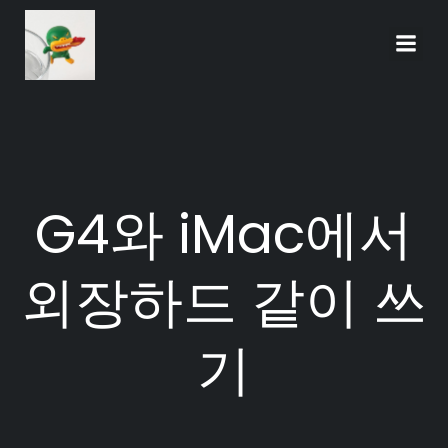
Skip
to
content
G4와 iMac에서
외장하드 같이 쓰
기